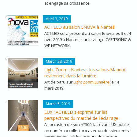
et engage sa croissance.
BANDEAU-300X250-Y-SERONS-FR.JPG
April 3, 2019
ACTiLED au salon ENOVA à Nantes
ACTiLED sera présent au salon Enova les 3 et 4
avril 2019 à Nantes, sur le village CAP’TRONIC &
WE NETWORK.
ARTICLE_LIGHTZOOM_SALONS-MAUDUIT.PNG
March 28, 2019
Light Zoom : Nantes - les salons Mauduit
reviennent dans la lumière
Article paru sur
Light Zoom Lumière
le 14
mars 2019.
LUX300.JPG
March 5, 2019
LUX : ACTiLED s'exprime sur les
perspectives du marché de l'éclairage
A l'occasion de son n°300, la revue LUX publie
un numéro « collector » avec un dossier central
exceptionnel, où les acteurs du secteur