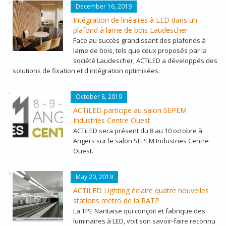
LYCEE_MONTECH_4.JPG
December 16, 2019
Intégration de linéaires à LED dans un
plafond à lame de bois Laudescher
Face au succès grandissant des plafonds à
lame de bois, tels que ceux proposés par la
société Laudescher, ACTiLED a développés des
solutions de fixation et d'intégration optimisées.
ANGERS2019_AVEC_BASELINE.JPG
October 8, 2019
ACTiLED participe au salon SEPEM
Industries Centre Ouest
ACTiLED sera présent du 8 au 10 octobre à
Angers sur le salon SEPEM Industries Centre
Ouest.
LIGNE12_AUBERVILLIERS_QUAIS
May 20, 2019
ACTiLED Lighting éclaire quatre nouvelles
stations métro de la RATP
La TPE Nantaise qui conçoit et fabrique des
luminaires à LED, voit son savoir-faire reconnu