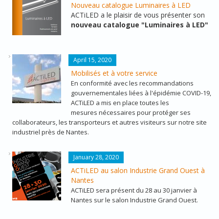
Nouveau catalogue Luminaires à LED
ACTiLED a le plaisir de vous présenter son
nouveau catalogue "Luminaires à LED"
ACTILED_RUE_LOUIS_LUMIERE.JPG
April 15, 2020
Mobilisés et à votre service
En conformité avec les recommandations
gouvernementales liées à l'épidémie COVID-19,
ACTiLED a mis en place toutes les
mesures nécessaires pour protéger ses
collaborateurs, les transporteurs et autres visiteurs sur notre site
industriel près de Nantes.
IGO2020_300_X_250.PNG
January 28, 2020
ACTiLED au salon Industrie Grand Ouest à
Nantes
ACTiLED sera présent du 28 au 30 janvier à
Nantes sur le salon Industrie Grand Ouest.