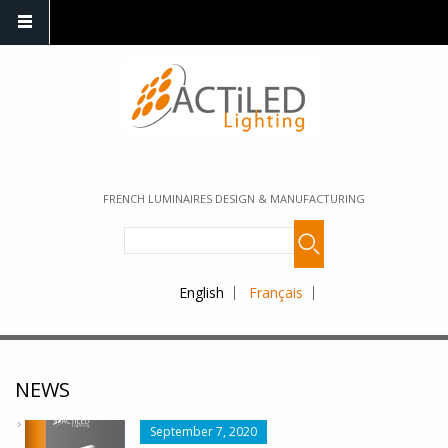
FRENCH LUMINAIRES DESIGN & MANUFACTURING
English
Français
NEWS
CATALOGUE_2020_COVER.PNG
September 7, 2020