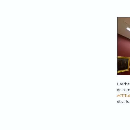
L'archi
de corn
ACTiTu
et diff