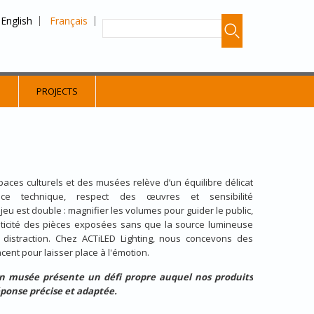
English
Français
S
PROJECTS
paces culturels et des musées relève d’un équilibre délicat
nce technique, respect des œuvres et sensibilité
njeu est double : magnifier les volumes pour guider le public,
enticité des pièces exposées sans que la source lumineuse
distraction. Chez ACTiLED Lighting, nous concevons des
acent pour laisser place à l'émotion.
n musée présente un défi propre auquel nos produits
ponse précise et adaptée.