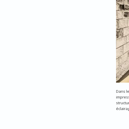
Dans le
impress
structu
éclaira