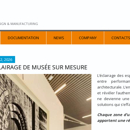
SIGN & MANUFACTURING
DOCUMENTATION
NEWS
COMPANY
CONTACT
2, 2026
LAIRAGE DE MUSÉE SUR MESURE
L’éclairage des es
IRES_DE_PIERRES_LOGIS_DE_BEAUPUY_3_WEB.JPG
entre performa
architecturale. L’e
et révéler l’auth
ne devienne une 
solutions qui s’eff
Chaque zone d'u
apportent une ré