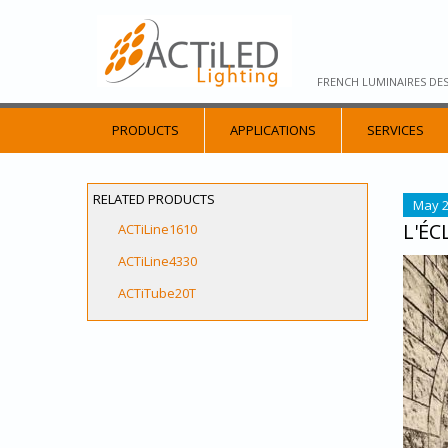
FRENCH LUMINAIRES DE
PRODUCTS
APPLICATIONS
SERVICES
RELATED PRODUCTS
May 2
L'ÉC
ACTiLine1610
ACTiLine4330
MEMO
ACTiTube20T