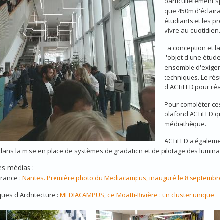
particulièrement s
que 450m d'éclaira
étudiants et les p
vivre au quotidien.
La conception et la
l'objet d'une étud
ensemble d'exigen
techniques. Le rés
d'ACTiLED pour réa
Pour compléter ces
plafond ACTiLED qu
médiathèque.
ACTiLED a égalemen
 dans la mise en place de systèmes de gradation et de pilotage des lumina
es médias :
rance :
Nantes. Première photo du Mediacampus, inauguré le 8 septembr
ues d'Architecture :
MEDIACAMPUS, de Moatti-Rivière : un cluster unique