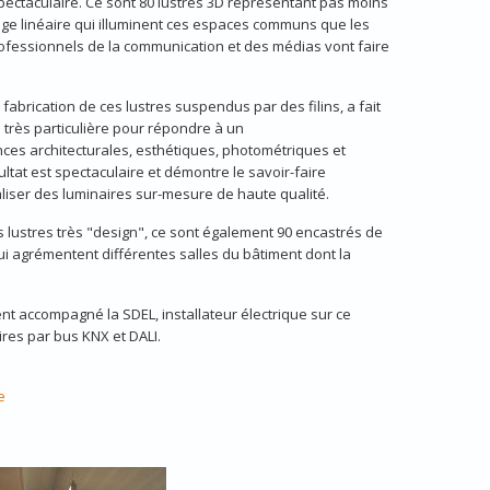
pectaculaire. Ce sont 80 lustres 3D représentant pas moins
ge linéaire qui illuminent ces espaces communs que les
rofessionnels de la communication et des médias vont faire
 fabrication de ces lustres suspendus par des filins, a fait
e très particulière pour répondre à un
ces architecturales, esthétiques, photométriques et
ultat est spectaculaire et démontre le savoir-faire
liser des luminaires sur-mesure de haute qualité.
 lustres très "design", ce sont également 90 encastrés de
i agrémentent différentes salles du bâtiment dont la
t accompagné la SDEL, installateur électrique sur ce
ires par bus KNX et DALI.
e