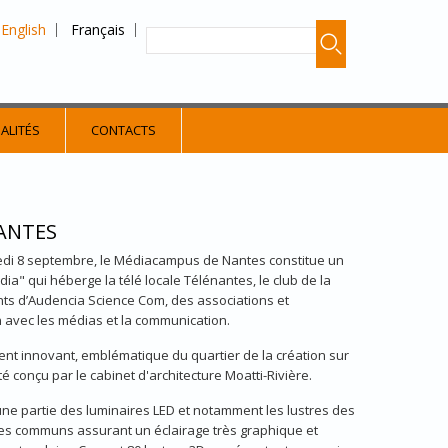
English
Français
ALITÉS
CONTACTS
ANTES
edi 8 septembre, le Médiacampus de Nantes constitue un
a" qui héberge la télé locale Télénantes, le club de la
nts d’Audencia Science Com, des associations et
n avec les médias et la communication.
nt innovant, emblématique du quartier de la création sur
été conçu par le cabinet d'architecture Moatti-Rivière.
une partie des luminaires LED et notamment les lustres des
ces communs assurant un éclairage très graphique et