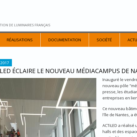
TION DE LUMINAIRES FRANÇAIS
RÉALISATIONS
DOCUMENTATION
SOCIÉTÉ
ACTU
 2017
ILED ÉCLAIRE LE NOUVEAU MÉDIACAMPUS DE N
Inauguré le vendr
LED_MEDIACAMPUS_1.JPG
nouveau pôle "médi
presse, les étudia
entreprises en lie
Ce nouveau bâtime
l'île de Nantes, a 
ACTiLED a réalisé 
halls et des espa