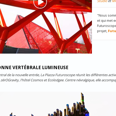
Studio
et
M
"Nous somme
et qui met 
Futuroscop
projet,
Fut
NNE VERTÉBRALE LUMINEUSE
tral de la nouvelle entrée, La Plazza Futuroscope réunit les différentes act
, zérOGravity, l'hôtel Cosmos et Ecolodgee. Centre névralgique, elle accomp