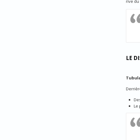
rive du
LE D
Tubula
Derrièr
Des
Le 