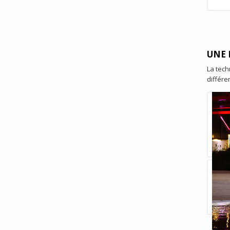
UNE 
La tech
différe