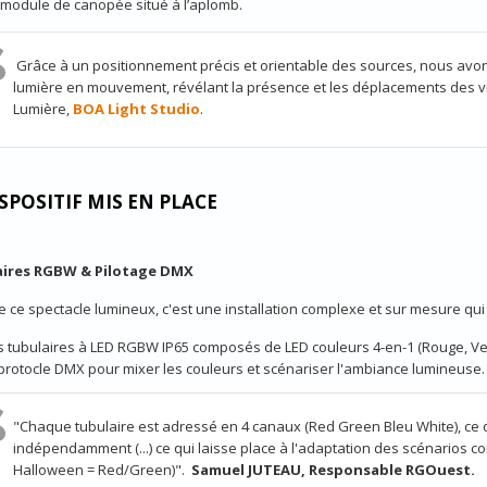
 module de canopée situé à l’aplomb.
Grâce à un positionnement précis et orientable des sources, nous avon
lumière en mouvement, révélant la présence et les déplacements des vi
Lumière,
BOA Light Studio
.
ISPOSITIF MIS EN PLACE
ires RGBW & Pilotage DMX
e ce spectacle lumineux, c'est une installation complexe et sur mesure qu
 tubulaires à LED RGBW IP65 composés de LED couleurs 4-en-1 (Rouge, Vert
protocle DMX pour mixer les couleurs et scénariser l'ambiance lumineuse.
"Chaque tubulaire est adressé en 4 canaux (Red Green Bleu White), ce 
indépendamment (...) ce qui laisse place à l'adaptation des scénarios 
Halloween = Red/Green)".
Samuel JUTEAU, Responsable RGOuest
.