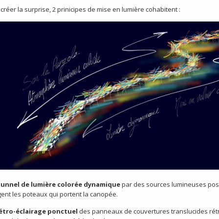
 créer la surprise, 2 prinicipes de mise en lumière cohabitent :
t
unnel de lumière colorée dynamique
par des sources lumineuses posit
ent les poteaux qui portent la canopée.
étro-éclairage ponctuel
des panneaux de couvertures translucides rétr