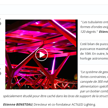
"
Les tubulaires on
formes d’ondes exig
120 degrés."
Etie
Coté bilan de puis
puissance maximal
de 10W. En outre, 
horloge astronomiq
"Le système de gest
fortes contraintes
canopée de 300 mèt
alimentation spécif
par un boitier comb
spécialement étudié pour être caché dans les bras de support de la struct
Etienne BENETEAU
, Directeur et co-fondateur ACTiLED Lighting.