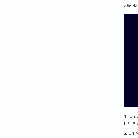
Afin de
1. Un 
prolong
2.
Un r