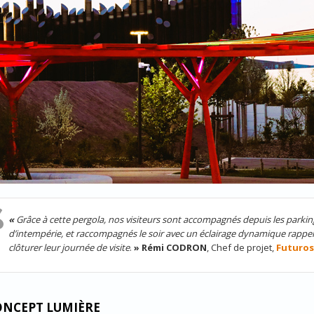
«
Grâce à cette pergola, nos visiteurs sont accompagnés depuis les parking
d’intempérie, et raccompagnés le soir avec un éclairage dynamique rappe
clôturer leur journée de visite
.
» Rémi CODRON
, Chef de projet,
Futuro
ONCEPT LUMIÈRE