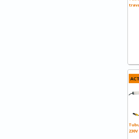
trava
ACT
Tubul
230V