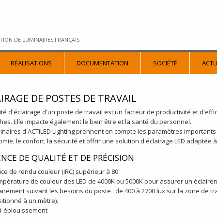
TION DE LUMINAIRES FRANÇAIS
RÉALISATIONS
DOCUMENTATION
SOCIÉTÉ
ACTU
IRAGE DE POSTES DE TRAVAIL
ité d'éclairage d'un poste de travail est un facteur de productivité et d'effi
hes. Elle impacte également le bien être et la santé du personnel.
inaires d'ACTiLED Lighting prennent en compte les paramètres importants 
omie, le confort, la sécurité et offrir une solution d'éclairage LED adaptée
ENCE DE QUALITÉ ET DE PRÉCISION
ice de rendu couleur (IRC) supérieur à 80
pérature de couleur des LED de 4000K ou 5000K pour assurer un éclairem
airement suivant les besoins du poste : de 400 à 2700 lux sur la zone de tra
itionné à un mètre).
i-éblouissement