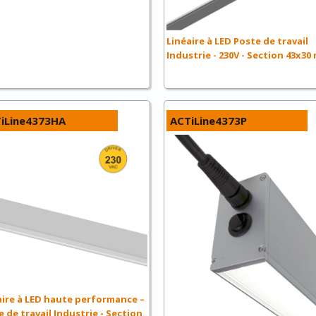
Linéaire à LED Poste de travail
Industrie - 230V - Section 43x3
iLine4373HA
ACTiLine4373P
aire à LED haute performance –
 de travail Industrie - Section