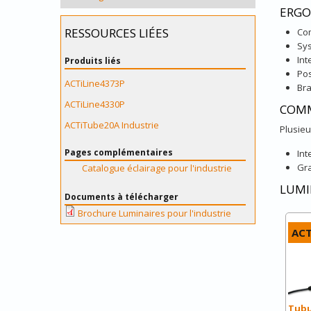
ERGO
RESSOURCES LIÉES
Com
Sys
Int
Produits liés
Pos
ACTiLine4373P
Bra
ACTiLine4330P
COMM
ACTiTube20A Industrie
Plusieu
Pages complémentaires
Int
Gra
Catalogue éclairage pour l'industrie
LUMI
Documents à télécharger
Brochure Luminaires pour l'industrie
ACT
Tubu