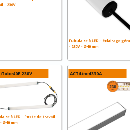
il – 230V
Tubulaire à LED – éclairage gén
– 230V – Ø40 mm
iTube40E 230V
ACTiLine4330A
aire à LED – Poste de travail–
 – Ø40 mm