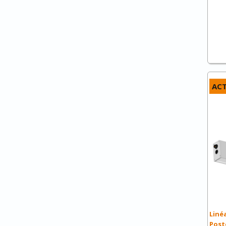
ACT
Liné
Poste