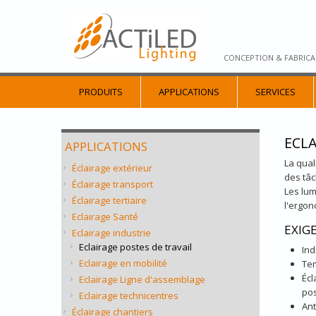
CONCEPTION & FABRICA
PRODUITS
APPLICATIONS
SERVICES
ECLA
APPLICATIONS
La qual
Éclairage extérieur
des tâc
Éclairage transport
Les lum
Éclairage tertiaire
l'ergon
Eclairage Santé
EXIG
Eclairage industrie
Eclairage postes de travail
Ind
Eclairage en mobilité
Tem
Écl
Eclairage Ligne d'assemblage
pos
Eclairage technicentres
Ant
Éclairage chantiers