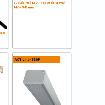
Tubulaire à LED – Poste de travail–
24V – Ø40 mm
éral
ACTiLine4330P