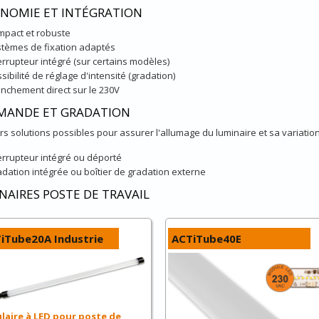
NOMIE ET INTÉGRATION
pact et robuste
tèmes de fixation adaptés
errupteur intégré (sur certains modèles)
sibilité de réglage d'intensité (gradation)
nchement direct sur le 230V
ANDE ET GRADATION
rs solutions possibles pour assurer l'allumage du luminaire et sa variation 
errupteur intégré ou déporté
dation intégrée ou boîtier de gradation externe
NAIRES POSTE DE TRAVAIL
iTube20A Industrie
ACTiTube40E
laire à LED pour poste de