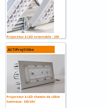
Projecteur à LED orientable - 230
VAC
ACTiProj®Obo
Projecteur à LED chemin de câble
lumineux- 230 VAC