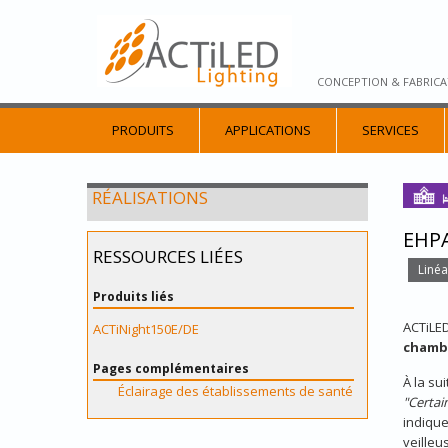
CONCEPTION & FABRICA
PRODUITS
APPLICATIONS
SERVICES
RÉALISATIONS
EHPA
RESSOURCES LIÉES
Linéa
Produits liés
ACTiLE
ACTiNight150E/DE
chamb
Pages complémentaires
À la su
Éclairage des établissements de santé
"Certai
indique
veilleu