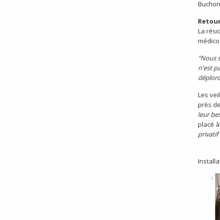
Buchon
Retour
La rés
médico-
"Nous s
n'est pa
déplor
Les vei
près de
leur be
placé à
privatif
Installa