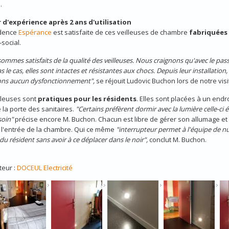
.
 d'expérience après 2 ans d'utilisation
idence
Espérance
est satisfaite de ces veilleuses de chambre
fabriquées 
social.
ommes satisfaits de la qualité des veilleuses. Nous craignons qu'avec le passa
s le cas, elles sont intactes et résistantes aux chocs. Depuis leur installation
ons aucun dysfonctionnement",
se réjouit Ludovic Buchon lors de notre visi
lleuses sont
pratiques pour les résidents
. Elles sont placées à un endr
 la porte des sanitaires.
"Certains préfèrent dormir avec la lumière celle-ci é
soin"
précise encore M. Buchon. Chacun est libre de gérer son allumage et
 l'entrée de la chambre. Qui ce même
"interrupteur permet à l'équipe de nui
 du résident sans avoir à ce déplacer dans le noir",
conclut M. Buchon.
teur :
DOCEUL Electricité