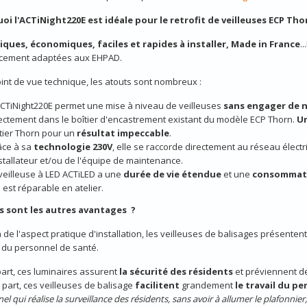
oi l'ACTiNight220E est idéale pour le retrofit de veilleuses ECP Tho
iques, économiques, faciles et rapides à installer, Made in France
.
cement adaptées aux EHPAD.
int de vue technique, les atouts sont nombreux :
CTiNight220E permet une mise à niveau de veilleuses
sans engager de 
ectement dans le boîtier d'encastrement existant du modèle ECP Thorn.
Un
tier Thorn pour un
résultat impeccable
.
âce à sa
technologie 230V
, elle se raccorde directement au réseau électriq
nstallateur et/ou de l'équipe de maintenance.
veilleuse à LED ACTiLED a une
durée de vie étendue
et une
consommatio
e est réparable en atelier.
s sont les autres avantages ?
 de l'aspect pratique d'installation, les veilleuses de balisages présenten
du personnel de santé.
art, ces luminaires assurent
la sécurité des résidents
et préviennent 
 part, ces veilleuses de balisage
facilitent
grandement
le travail du pe
l qui réalise la surveillance des résidents, sans avoir à allumer le plafonnier