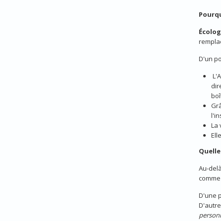
Pourqu
Écolog
rempla
D'un po
L'A
dir
boî
Gr
l'i
La 
Ell
Quelle
Au-delà
comme 
D'une p
D'autre
personne