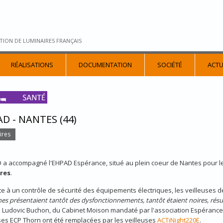
TION DE LUMINAIRES FRANÇAIS
RÉALISATIONS
DOCUMENTATION
SOCIÉTÉ
ACTU
D - NANTES (44)
ires
D a accompagné l'EHPAD Espérance, situé au plein coeur de Nantes pour 
res
.
ite à un contrôle de sécurité des équipements électriques, les veilleuses d
nes présentaient tantôt des dysfonctionnements, tantôt étaient noires, résul
 Ludovic Buchon, du Cabinet Moison mandaté par l'association Espérance 
ses ECP Thorn ont été remplacées par les veilleuses
ACTiNight220E
.