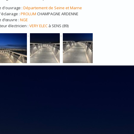
e d'ouvrage :
Département de Seine et Marne
'éclairage :
PROLUM
CHAMPAGNE ARDENNE
e d’œuvre :
NGE
teur électricien :
VERY ELEC
à SENS (89)