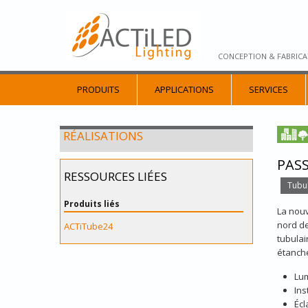
CONCEPTION & FABRICA
PRODUITS
APPLICATIONS
SERVICES
RÉALISATIONS
PASS
RESSOURCES LIÉES
Tubul
Produits liés
La nouv
nord de
ACTiTube24
tubulai
étanche
Lum
Ins
Écl