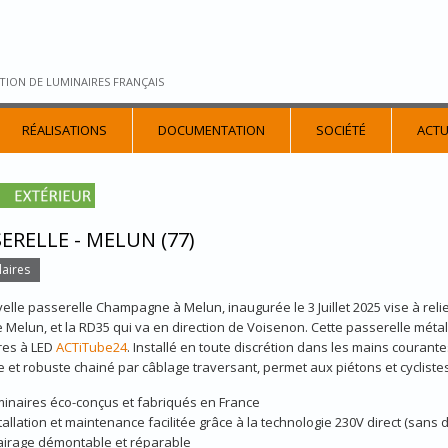
TION DE LUMINAIRES FRANÇAIS
RÉALISATIONS
DOCUMENTATION
SOCIÉTÉ
ACTU
ERELLE - MELUN (77)
aires
elle passerelle Champagne à Melun, inaugurée le 3 Juillet 2025 vise à reli
 Melun, et la RD35 qui va en direction de Voisenon. Cette passerelle métal
res à LED
ACTiTube24
. Installé en toute discrétion dans les mains courante
 et robuste chainé par câblage traversant, permet aux piétons et cyclistes
inaires éco-conçus et fabriqués en France
tallation et maintenance facilitée grâce à la technologie 230V direct (sans d
airage démontable et réparable