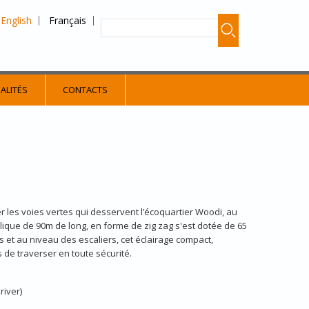
English
Français
ALITÉS
CONTACTS
er les voies vertes qui desservent l’écoquartier Woodi, au
lique de 90m de long, en forme de zig zag s'est dotée de 65
s et au niveau des escaliers, cet éclairage compact,
 de traverser en toute sécurité.
river)