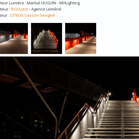
eur Lumière : Martial HUGUIN - MHLighting
uteur :
RGOuest
- Agence Leméné
teur :
CITEOS Cesson Sevigné