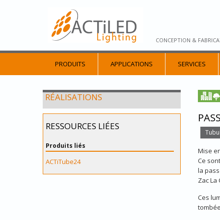
CONCEPTION & FABRICA
PRODUITS
APPLICATIONS
SERVICES
RÉALISATIONS
PASS
RESSOURCES LIÉES
Tubul
Produits liés
Mise e
Ce sont
ACTiTube24
la pass
Zac La 
Ces lu
tombée,