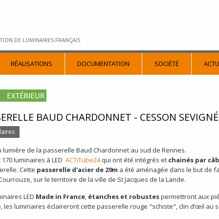
TION DE LUMINAIRES FRANÇAIS
RÉALISATIONS
DOCUMENTATION
SOCIÉTÉ
ACTU
ERELLE BAUD CHARDONNET - CESSON SEVIGNÉ 
aires
n lumière de la passerelle Baud Chardonnet au sud de Rennes.
 170 luminaires à LED
ACTiTube24
qui ont été intégrés et
chainés par câ
erelle. Cette
passerelle d'acier de 29m
a été aménagée dans le but de fair
Courrouze, sur le territoire de la ville de St Jacques de la Lande.
minaires LED
Made in France
,
étanches et robustes
permettront aux piét
 les luminaires éclaireront cette passerelle rouge "schiste", clin d’œil au s