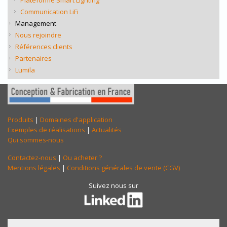
Plateforme Smart Lighting
Communication LiFi
Management
Nous rejoindre
Références clients
Partenaires
Lumila
Produits
|
Domaines d'application
Exemples de réalisations
|
Actualités
Qui sommes-nous
Contactez-nous
|
Ou acheter ?
Mentions légales
|
Conditions générales de vente (CGV)
Suivez nous sur