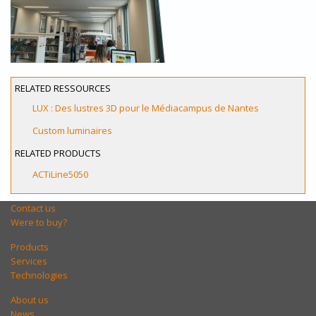
RELATED RESSOURCES
LUX : Des lustres 3D pour le Médiacampus de Nantes
Custom luminaires
RELATED PRODUCTS
ACTiLine5050
Contact us
Were to buy?
Products
Services
Technologies
About us
News