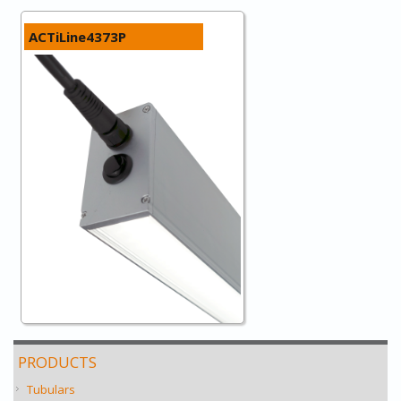
ACTiLine4373P
Linéaire à LED gradable haute
PRODUCTS
performance pour poste de travail
Tubulars