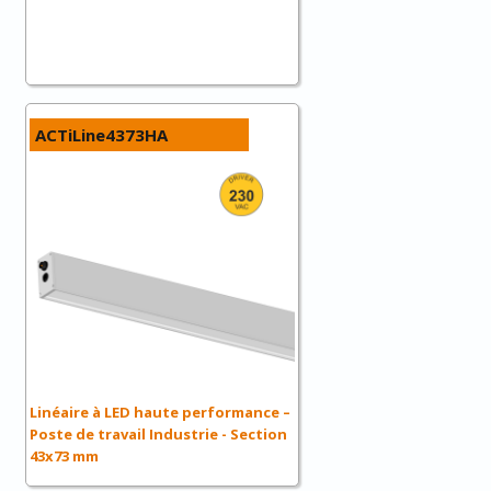
ACTiLine4373HA
Linéaire à LED haute performance –
Poste de travail Industrie - Section
43x73 mm