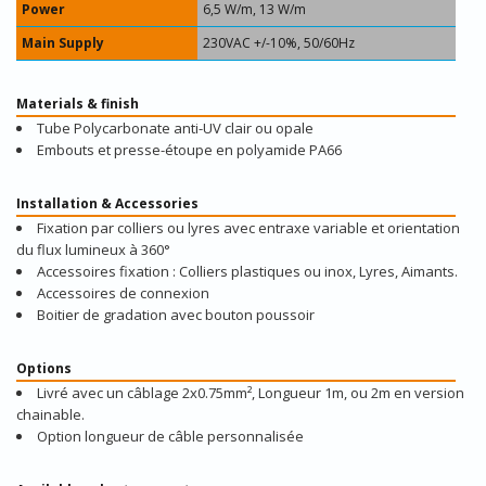
Power
6,5 W/m, 13 W/m
Main Supply
230VAC +/-10%, 50/60Hz
Materials & finish
Tube Polycarbonate anti-UV clair ou opale
Embouts et presse-étoupe en polyamide PA66
Installation & Accessories
Fixation par colliers ou lyres avec entraxe variable et orientation
du flux lumineux à 360°
Accessoires fixation : Colliers plastiques ou inox, Lyres, Aimants.
Accessoires de connexion
Boitier de gradation avec bouton poussoir
Options
Livré avec un câblage 2x0.75mm², Longueur 1m, ou 2m en version
chainable.
Option longueur de câble personnalisée