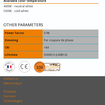
Available color temperature
4000K - neutral white
5000K - cold white
OTHER PARAMETERS
Power factor
0.98
Dimming
Par coupure de phase
CRI
>84
Lifetime
50000 H (L90B10)
Contact us
Were to buy?
Products
Services
Technologies