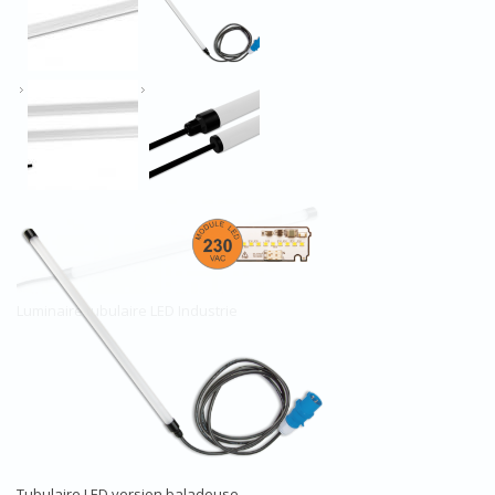
Tubulaire LED version baladeuse