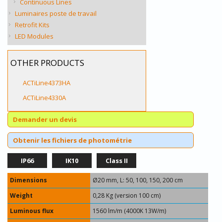
Continuous Lines
Luminaires poste de travail
Retrofit Kits
LED Modules
OTHER PRODUCTS
ACTiLine4373HA
ACTiLine4330A
Demander un devis
Obtenir les fichiers de photométrie
IP66
IK10
Class II
Dimensions
Ø20 mm, L: 50, 100, 150, 200 cm
Weight
0,28 Kg (version 100 cm)
Luminous flux
1560 lm/m (4000K 13W/m)