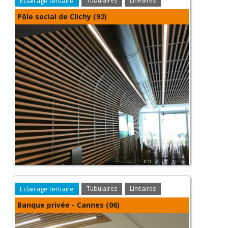
Eclairage tertiaire
Tubulaires
Linéaires
Pôle social de Clichy (92)
Eclairage tertiaire
Tubulaires
Linéaires
Banque privée - Cannes (06)