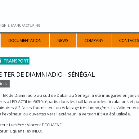
SIGN & MANUFACTURING
DOCUMENTATION
NEWS
COMPANY
CONTACT
 TER DE DIAMNIADIO - SÉNÉGAL
ires
 TER de Diamniadio au sud de Dakar au Sénégal a été inaugurée en janvier
res à LED ACTiLine5050 répartis dans les hall latéraux les circulations et p
inaires à 3 faces fournissent un éclairage très homogène. Ils s'alimentent 
 l'extérieur, ou ouvertes vers l'extérieur, la version IP54 a été utilisée.
teur Lumière : Vincent DECHAENE
ateur : Equans (ex INEO)