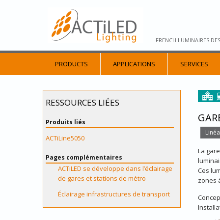
FRENCH LUMINAIRES DE
PRODUCTS
APPLICATIONS
SERVICES
RESSOURCES LIÉES
GARE
Produits liés
Linéa
ACTiLine5050
La gare
Pages complémentaires
luminai
ACTiLED se développe dans l’éclairage
Ces lum
de gares et stations de métro
zones à
Éclairage infrastructures de transport
Concep
Install