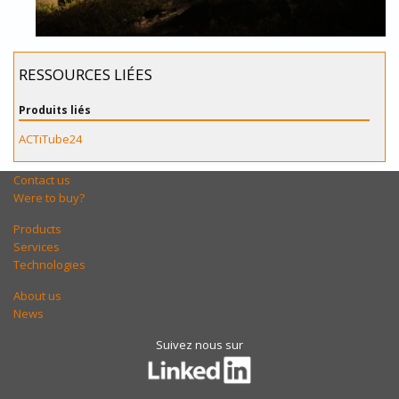
RESSOURCES LIÉES
Produits liés
ACTiTube24
Contact us
Were to buy?
Products
Services
Technologies
About us
News
Suivez nous sur