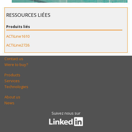
RESSOURCES LIÉES
Produits liés
ACTiLine1610
ACTiLine2726
Contact us
Were to buy?
Products
Services
Technologies
About us
News
Suivez nous sur