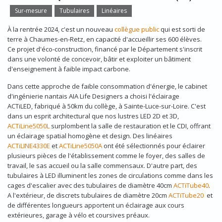
Sur-mesure
Tubulaires
Linéaires
À la rentrée 2024, c'est un nouveau
collègue public
qui est sorti de
terre à Chaumes-en-Retz, en capacité d'accueillir ses 600 élèves.
Ce projet d'éco-construction, financé par le Département s'inscrit
dans une volonté de concevoir, bâtir et exploiter un bâtiment
d'enseignement à faible impact carbone.
Dans cette approche de faible consommation d'énergie, le cabinet
d'ingénierie nantais AIA Life Designers a choisi l'éclairage
ACTiLED, fabriqué à 50km du collège, à Sainte-Luce-sur-Loire. C'est
dans un esprit architectural que nos lustres LED 2D et 3D,
ACTiLine5050L
surplombent la salle de restauration et le CDI, offrant
un éclairage spatial homogène et design. Des linéaires
ACTiLINE4330E
et
ACTiLine5050A
ont été sélectionnés pour éclairer
plusieurs pièces de l'établissement comme le foyer, des salles de
travail, le sas accueil ou la salle commensaux. D'autre part, des
tubulaires à LED illuminent les zones de circulations comme dans les
cages d'escalier avec des tubulaires de diamètre 40cm
ACTiTube40
.
A l'extérieur, de discrets tubulaires de diamètre 20cm
ACTiTube20
et
de différentes longueurs apportent un éclairage aux cours
extérieures, garage à vélo et coursives préaux.