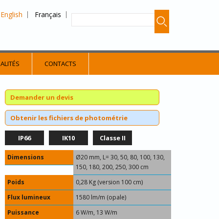
English
Français
ALITÉS
CONTACTS
Demander un devis
Obtenir les fichiers de photométrie
IP66
IK10
Classe II
Dimensions
Ø20 mm, L= 30, 50, 80, 100, 130,
150, 180, 200, 250, 300 cm
Poids
0,28 Kg (version 100 cm)
Flux lumineux
1580 lm/m (opale)
Puissance
6 W/m, 13 W/m