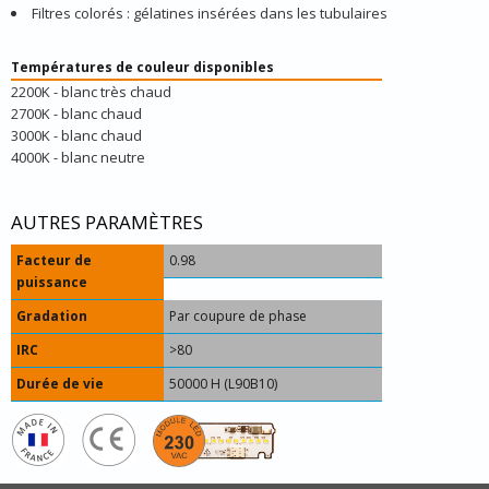
Filtres colorés : gélatines insérées dans les tubulaires
Températures de couleur disponibles
2200K - blanc très chaud
2700K - blanc chaud
3000K - blanc chaud
4000K - blanc neutre
AUTRES PARAMÈTRES
Facteur de
0.98
puissance
Gradation
Par coupure de phase
IRC
>80
Durée de vie
50000 H (L90B10)