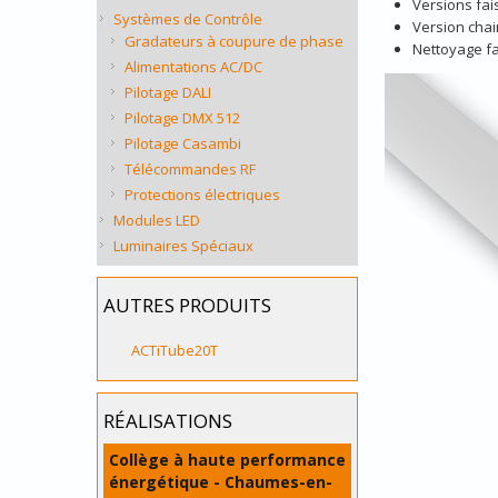
Versions fai
Systèmes de Contrôle
Version chai
Gradateurs à coupure de phase
Nettoyage fac
Alimentations AC/DC
Pilotage DALI
Pilotage DMX 512
Pilotage Casambi
Télécommandes RF
Protections électriques
Modules LED
Luminaires Spéciaux
AUTRES PRODUITS
ACTiTube20T
RÉALISATIONS
Collège à haute performance
énergétique - Chaumes-en-