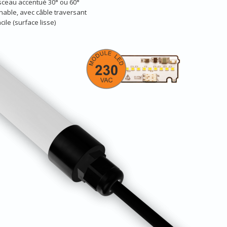
sceau accentué 30° ou 60°
nable, avec câble traversant
ile (surface lisse)