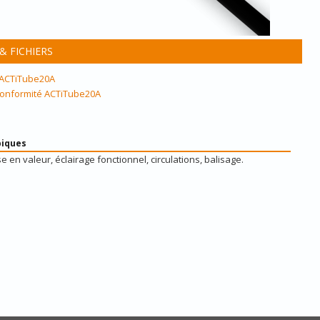
 FICHIERS
 ACTiTube20A
 conformité ACTiTube20A
piques
se en valeur, éclairage fonctionnel, circulations, balisage.