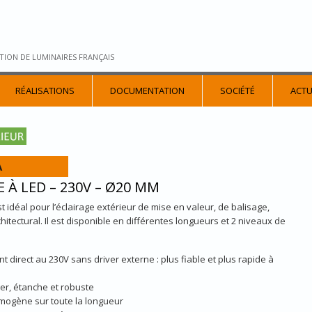
TION DE LUMINAIRES FRANÇAIS
RÉALISATIONS
DOCUMENTATION
SOCIÉTÉ
ACTU
A
 À LED – 230V – Ø20 MM
 idéal pour l’éclairage extérieur de mise en valeur, de balisage,
chitectural. Il est disponible en différentes longueurs et 2 niveaux de
 direct au 230V sans driver externe : plus fiable et plus rapide à
er, étanche et robuste
mogène sur toute la longueur