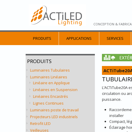
CONCEPTION & FABRICA
PRODUITS
APPLICATIONS
SERVICES
PRODUITS
ACTiTube20
Luminaires Tubulaires
Luminaires Linéaires
TUBULAIRE
Linéaire en Applique
L’ACTiTube20A est
Linéaires en Suspension
circulation ou ar
Linéaires Encastrés
puissance.
Lignes Continues
Raccordement
Luminaires poste de travail
installer
Projecteurs LED industriels
Compact, lég
Retrofit LED
Éclairage ho
Veilleuses