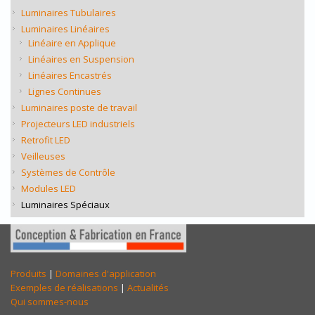
Luminaires Tubulaires
Luminaires Linéaires
Linéaire en Applique
Linéaires en Suspension
Linéaires Encastrés
Lignes Continues
Luminaires poste de travail
Projecteurs LED industriels
Retrofit LED
Veilleuses
Systèmes de Contrôle
Modules LED
Luminaires Spéciaux
Produits
|
Domaines d'application
Exemples de réalisations
|
Actualités
Qui sommes-nous