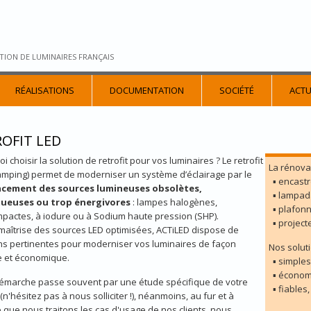
TION DE LUMINAIRES FRANÇAIS
RÉALISATIONS
DOCUMENTATION
SOCIÉTÉ
ACTU
OFIT LED
i choisir la solution de retrofit pour vos luminaires ? Le retrofit
La rénova
amping) permet de moderniser un système d’éclairage par le
▪ encastr
cement des sources lumineuses obsolètes,
▪ lampada
ueuses ou trop énergivores
: lampes halogènes,
▪ plafonn
pactes, à iodure ou à Sodium haute pression (SHP).
▪ project
maîtrise des sources LED optimisées, ACTiLED dispose de
ns pertinentes pour moderniser vos luminaires de façon
Nos soluti
e et économique.
▪ simples 
▪ économi
démarche passe souvent par une étude spécifique de votre
▪ fiables
(n'hésitez pas à nous solliciter !), néanmoins, au fur et à
que nous traitons les cas d'usage de nos clients, nous