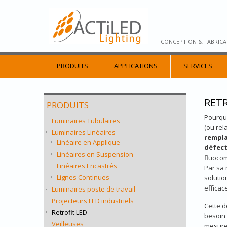
CONCEPTION & FABRICA
PRODUITS
APPLICATIONS
SERVICES
RETR
PRODUITS
Pourquo
Luminaires Tubulaires
(ou rel
Luminaires Linéaires
rempla
Linéaire en Applique
défect
Linéaires en Suspension
fluocom
Linéaires Encastrés
Par sa 
Lignes Continues
solutio
efficac
Luminaires poste de travail
Projecteurs LED industriels
Cette 
Retrofit LED
besoin 
Veilleuses
mesure 