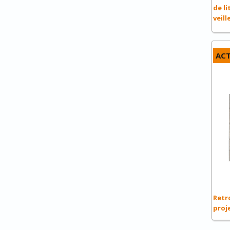
de li
veill
ACT
Retro
proj