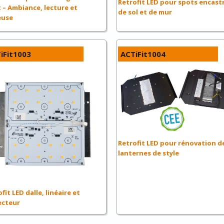
Retrofit LED pour spots encast
t – Ambiance, lecture et
de sol et de mur
euse
iFit1003
ACTiFit1004
Retrofit LED pour rénovation d
lanternes de style
fit LED dalle, linéaire et
ecteur