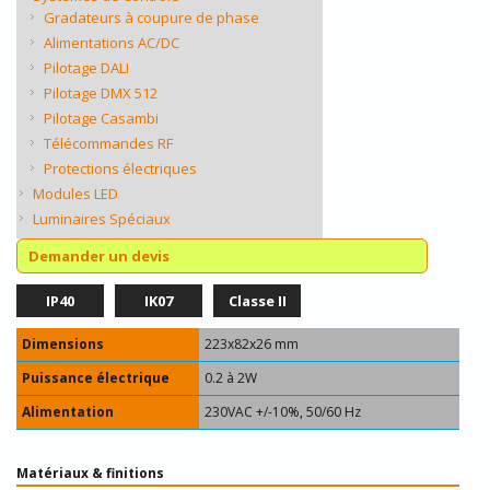
Gradateurs à coupure de phase
Alimentations AC/DC
Pilotage DALI
Pilotage DMX 512
Pilotage Casambi
Télécommandes RF
Protections électriques
Modules LED
Luminaires Spéciaux
Demander un devis
IP40
IK07
Classe II
Dimensions
223x82x26 mm
Puissance électrique
0.2 à 2W
Alimentation
230VAC +/-10%, 50/60 Hz
Matériaux & finitions