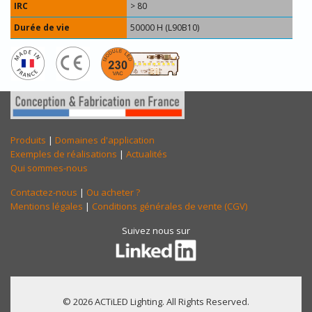
IRC
> 80
Durée de vie
50000 H (L90B10)
Produits
|
Domaines d'application
Exemples de réalisations
|
Actualités
Qui sommes-nous
Contactez-nous
|
Ou acheter ?
Mentions légales
|
Conditions générales de vente (CGV)
Suivez nous sur
© 2026 ACTiLED Lighting. All Rights Reserved.