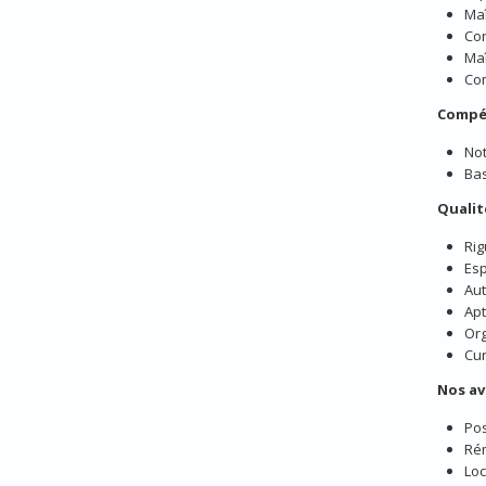
Maî
Con
Maî
Com
Compé
Not
Bas
Qualit
Rig
Esp
Aut
Apt
Org
Cur
Nos a
Pos
Rém
Loc