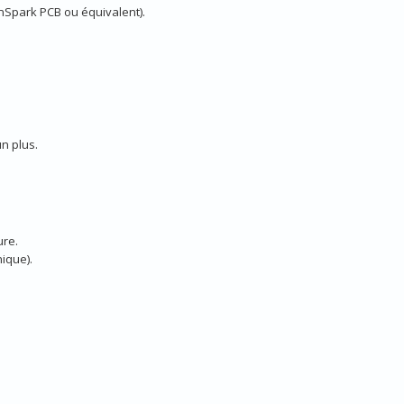
gnSpark PCB ou équivalent).
n plus.
ure.
nique).