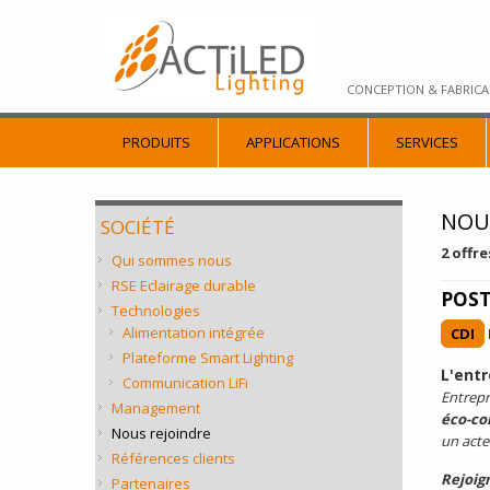
CONCEPTION & FABRICA
PRODUITS
APPLICATIONS
SERVICES
NOU
SOCIÉTÉ
2 offr
Qui sommes nous
RSE Eclairage durable
POST
Technologies
Alimentation intégrée
CDI
Plateforme Smart Lighting
L'entr
Communication LiFi
Entrepr
Management
éco-co
Nous rejoindre
un acte
Références clients
Rejoig
Partenaires