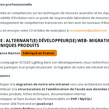
ion professionnelle
tée en compétences sur les techniques de mesures avancées et les équ
sibilité d'évolution vers un poste de responsable laboratoire de mesures
eloppement de compétences transverses en lien avec les bureaux d'étu
z en envoyer votre CV et lettre de motivation à
recrutement@actiled.com
E : ALTERNANT(E) DÉVELOPPEUR(SE) WEB- MIGRAT
NIQUES PRODUITS
nance Nantes
Fabriqué en France
accompagner ACTiLED Lighting dans son développement, nous recherchons 
et participer à un projet structurant : la migration de notre site intranet e
ssions
ticiper à la
migration de notre site intranet
vers une architecture mo
tribuer à la
structuration et l'amélioration de l'accès aux données
nées produits, fiches techniques, documentation interne)
elopper et faire évoluer des fonctionnalités en
PHP / MySQLi
ervenir côté front-end en
JavaScript
ire des
scripts Python
pour l'automatisation et le traitement de donnée