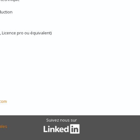
duction
 Licence pro ou équivalent)
.com
Suivez nous sur
ales