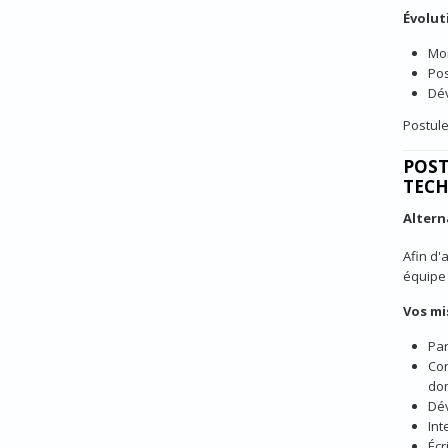
Évolut
Mon
Pos
Dév
Postule
POST
TECH
Alter
Afin d'
équipe 
Vos mi
Par
Con
don
Dév
Int
Écr