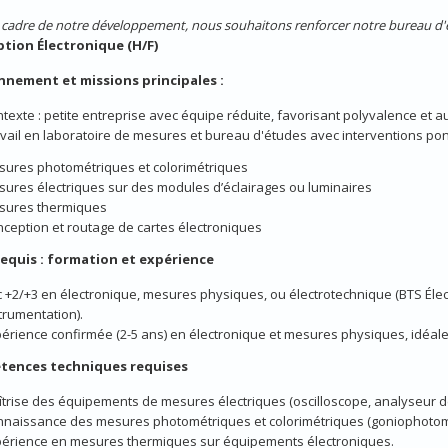
 cadre de notre développement, nous souhaitons renforcer notre bureau d'
tion Électronique (H/F)
nnement et missions principales :
texte : petite entreprise avec équipe réduite, favorisant polyvalence et 
vail en laboratoire de mesures et bureau d'études avec interventions pon
ures photométriques et colorimétriques
ures électriques sur des modules d’éclairages ou luminaires
sures thermiques
ception et routage de cartes électroniques
 requis : formation et expérience
 +2/+3 en électronique, mesures physiques, ou électrotechnique (BTS Él
trumentation).
érience confirmée (2-5 ans) en électronique et mesures physiques, idéale
tences techniques requises
trise des équipements de mesures électriques (oscilloscope, analyseur d
naissance des mesures photométriques et colorimétriques (goniophotomè
érience en mesures thermiques sur équipements électroniques.