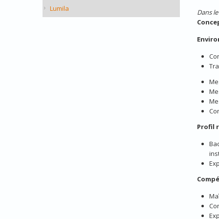
Lumila
Dans le
Concep
Enviro
Con
Tra
Mes
Mes
Me
Con
Profil
Bac
ins
Exp
Compé
Maî
Con
Exp