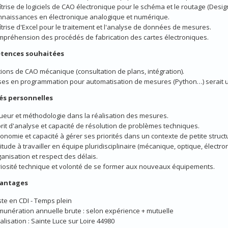
trise de logiciels de CAO électronique pour le schéma et le routage (Desi
naissances en électronique analogique et numérique.
trise d'Excel pour le traitement et l'analyse de données de mesures.
préhension des procédés de fabrication des cartes électroniques.
tences souhaitées
ions de CAO mécanique (consultation de plans, intégration).
es en programmation pour automatisation de mesures (Python…) serait u
és personnelles
ueur et méthodologie dans la réalisation des mesures.
rit d'analyse et capacité de résolution de problèmes techniques.
onomie et capacité à gérer ses priorités dans un contexte de petite struct
itude à travailler en équipe pluridisciplinaire (mécanique, optique, électro
anisation et respect des délais.
iosité technique et volonté de se former aux nouveaux équipements.
vantages
te en CDI - Temps plein
unération annuelle brute : selon expérience + mutuelle
alisation : Sainte Luce sur Loire 44980