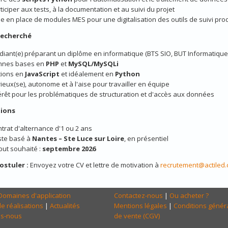
ticiper aux tests, à la documentation et au suivi du projet
e en place de modules MES pour une digitalisation des outils de suivi pro
 recherché
diant(e) préparant un diplôme en informatique (BTS SIO, BUT Informatique,
nnes bases en
PHP
et
MySQL/MySQLi
tions en
JavaScript
et idéalement en
Python
ieux(se), autonome et à l'aise pour travailler en équipe
érêt pour les problématiques de structuration et d'accès aux données
ions
trat d'alternance d'1 ou 2 ans
ste basé à
Nantes – Ste Luce sur Loire
, en présentiel
ut souhaité :
septembre 2026
ostuler :
Envoyez votre CV et lettre de motivation à
recrutement@actiled
Domaines d'application
Contactez-nous
|
Ou acheter ?
e réalisations
|
Actualités
Mentions légales
|
Conditions génér
s-nous
de vente (CGV)