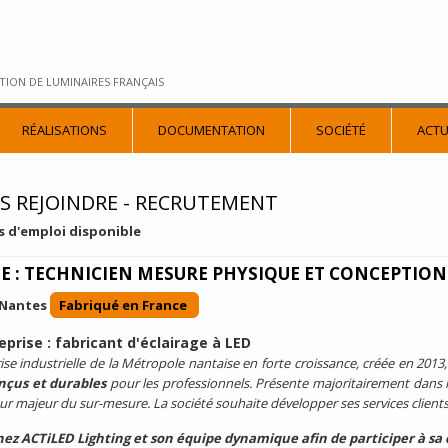
TION DE LUMINAIRES FRANÇAIS
RÉALISATIONS
DOCUMENTATION
SOCIÉTÉ
ACTU
S REJOINDRE - RECRUTEMENT
es d'emploi disponible
E : TECHNICIEN MESURE PHYSIQUE ET CONCEPTION 
Nantes
Fabriqué en France
eprise : fabricant d'éclairage à LED
ise industrielle de la Métropole nantaise en forte croissance, créée en 201
nçus et durables
pour les professionnels. Présente majoritairement dans les 
ur majeur du sur-mesure. La société souhaite développer ses services clie
nez ACTiLED Lighting et son équipe dynamique afin de participer à sa