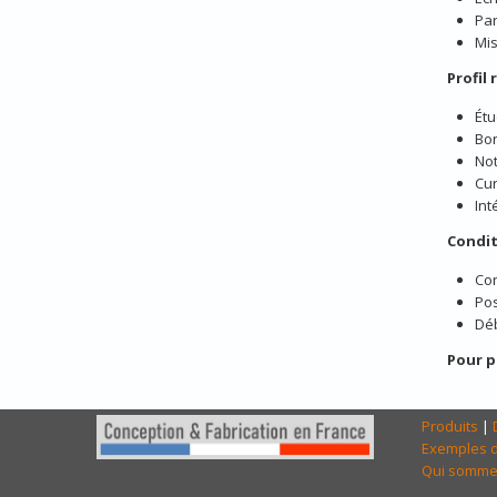
Par
Mis
Profil
Étu
Bo
No
Cur
Int
Condit
Con
Po
Déb
Pour p
Produits
|
Exemples d
Qui somme