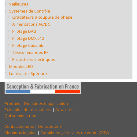
Veilleuses
Systèmes de Contrôle
Gradateurs à coupure de phase
Alimentations AC/DC
Pilotage DALI
Pilotage DMX 512
Pilotage Casambi
Télécommandes RF
Protections électriques
Modules LED
Luminaires Spéciaux
Produits
|
Domaines d'application
Exemples de réalisations
|
Actualités
Qui sommes-nous
Contactez-nous
|
Ou acheter ?
Mentions légales
|
Conditions générales de vente (CGV)