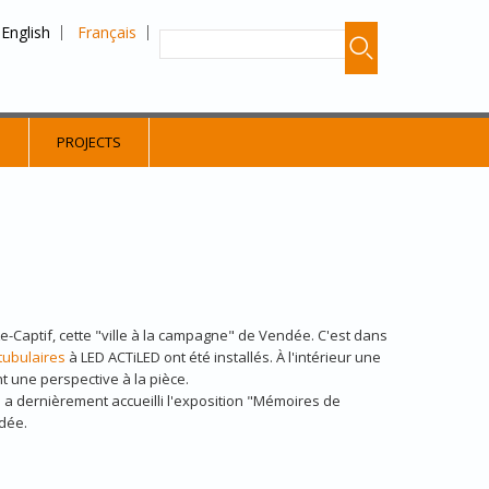
English
Français
S
PROJECTS
e-Captif, cette "ville à la campagne" de Vendée. C'est dans
tubulaires
à LED ACTiLED ont été installés. À l'intérieur une
t une perspective à la pièce.
eu a dernièrement accueilli l'exposition "Mémoires de
ndée.