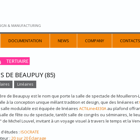
SIGN & MANUFACTURING
DOCUMENTATION
NEWS
COMPANY
CONTACT
S DE BEAUPUY (85)
aires
Linéaires
ère de Beaupuy est le nom que porte la salle de spectacle de Mouilleron-L
alle à la conception unique mêlant tradition et design, que des linéaires et
salle modulable est équipée de linéaires
ACTiLine4330A
au plafond offran
salle de fête ou de spectacle, tantôt salle de congrès ou séminaires, le li
" de Michel Louvel, invitant à un voyage visuel à travers le temps et la Ve
 d'études :
ISOCRATE
uteur :
20 sur 20 Éclairage