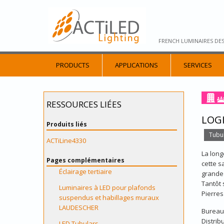
FRENCH LUMINAIRES DE
PRODUCTS
APPLICATIONS
SERVICES
RESSOURCES LIÉES
LOGI
Produits liés
Tubul
ACTiLine4330
La long
Pages complémentaires
cette s
Éclairage tertiaire
grande 
Tantôt 
Luminaires à LED pour plafonds
Pierres
suspendus et habillages muraux
LAUDESCHER
Bureau
Distrib
LED Tubulars