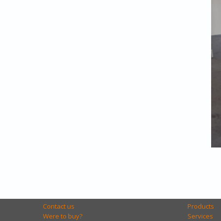
Contact us
Products
Were to buy?
Services