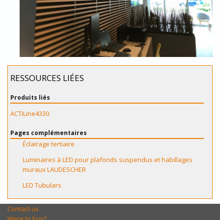
RESSOURCES LIÉES
Produits liés
ACTiLine4330
Pages complémentaires
Éclairage tertiaire
Luminaires à LED pour plafonds suspendus et habillages
muraux LAUDESCHER
LED Tubulars
Contact us
Were to buy?