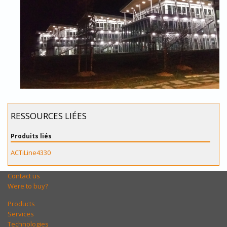
RESSOURCES LIÉES
Produits liés
ACTiLine4330
Contact us
Were to buy?
Products
Services
Technologies