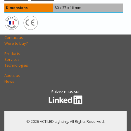
Dimensions
80 x 37 x 18 mm
Contact us
Were to buy?
Products
Services
Technologies
About us
News
Suivez nous sur
© 2026 ACTiLED Lighting. All Rights Reserved.