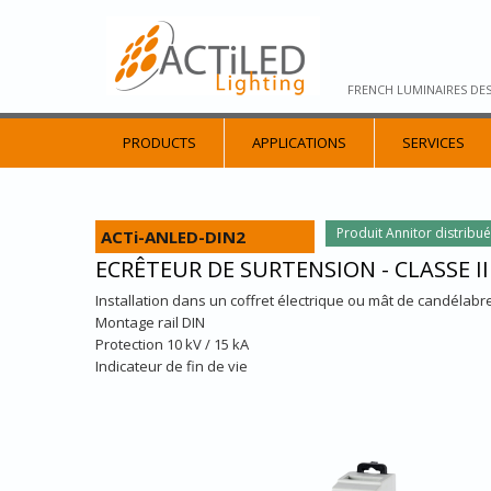
FRENCH LUMINAIRES DE
PRODUCTS
APPLICATIONS
SERVICES
Produit Annitor distribu
ACTi-ANLED-DIN2
ECRÊTEUR DE SURTENSION - CLASSE II 
Installation dans un coffret électrique ou mât de candélabr
Montage rail DIN
Protection 10 kV / 15 kA
Indicateur de fin de vie