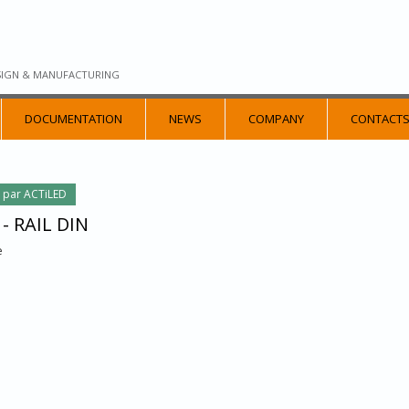
SIGN & MANUFACTURING
DOCUMENTATION
NEWS
COMPANY
CONTACT
é par ACTiLED
- RAIL DIN
e