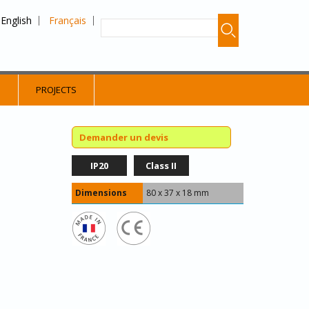
English
Français
S
PROJECTS
Demander un devis
IP20
Class II
Dimensions
80 x 37 x 18 mm