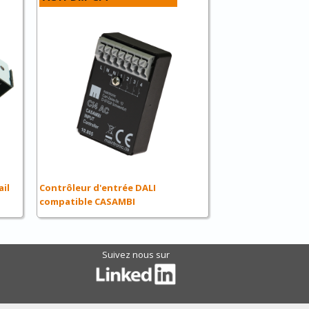
ail
Contrôleur d'entrée DALI
compatible CASAMBI
Suivez nous sur