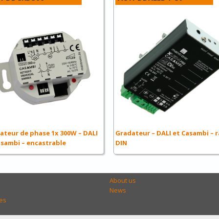
Gradateur – DALI et Casambi – r
ateur de phase 1x 300W – DALI
DIN
asambi – encastrable
About us
News
es