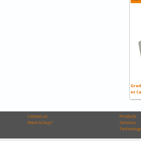
Grad
et C
Contact us
Products
Were to buy?
Services
Technologi