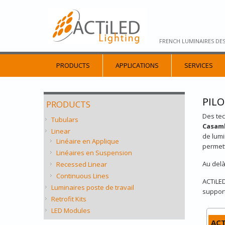
FRENCH LUMINAIRES DE
PRODUCTS
APPLICATIONS
SERVICES
PIL
PRODUCTS
Des tec
Tubulars
Casam
Linear
de lumi
Linéaire en Applique
permett
Linéaires en Suspension
Au delà
Recessed Linear
Continuous Lines
ACTiLED
Luminaires poste de travail
support 
Retrofit Kits
LED Modules
ACT