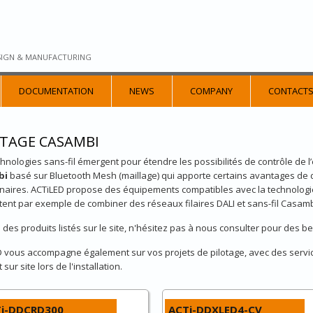
SIGN & MANUFACTURING
DOCUMENTATION
NEWS
COMPANY
CONTACT
OTAGE CASAMBI
hnologies sans-fil émergent pour étendre les possibilités de contrôle de 
bi
basé sur Bluetooth Mesh (maillage) qui apporte certains avantages de
naires. ACTiLED propose des équipements compatibles avec la technolog
ent par exemple de combiner des réseaux filaires DALI et sans-fil Casam
 des produits listés sur le site, n'hésitez pas à nous consulter pour des b
 vous accompagne également sur vos projets de pilotage, avec des servic
sur site lors de l'installation.
i-DDCRD300
ACTi-DDXLED4-CV