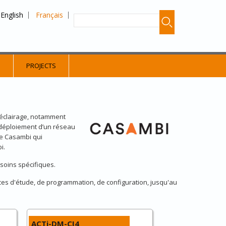
English
Français
S
PROJECTS
l’éclairage, notamment
 déploiement d’un réseau
ie Casambi qui
bi.
esoins spécifiques.
es d'étude, de programmation, de configuration, jusqu'au
ACTi-DM-CI4