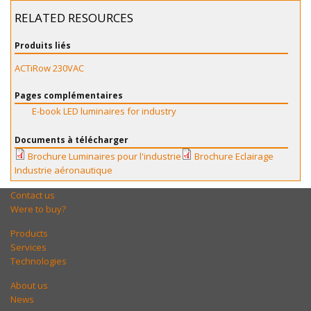
RELATED RESOURCES
Produits liés
ACTiRow 230VAC
Pages complémentaires
E-book LED luminaires for industry
Documents à télécharger
Brochure Luminaires pour l'industrie
Brochure Eclairage
Industrie aéronautique
Contact us
Were to buy?
Products
Services
Technologies
About us
News