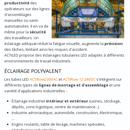
productivité
des
opérateurs sur des lignes
d'assemblages
manuelles ou semi-
automatisées. Il en va de
même pour la
sécurité
des travailleurs. Un
éclairage adéquat réduit la fatigue visuelle, augmente la
précision
des tâches, limitant ainsi les risques d'accident.
ACTiLED propose des éclairages tubulaires LED adaptés à différents
environnements de travail industriels.
ÉCLAIRAGE POLYVALENT
Les tubes LED
ACTiRow230VAC
et
ACTiRow 12-24VDC
s'intègrent sur
différents types de
lignes de montage et d'assemblage
et une
variété d'applications industrielles :
Éclairage industriel
intérieur et extérieur
(usines, stockage,
dépôts, zone logistique, centre de maintenance...)
Industrie aéronautique, automobile, construction, électronique,
...
Engins roulants, table de levage, machines spéciales,