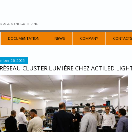
SIGN & MANUFACTURING
DOCUMENTATION
NEWS
COMPANY
CONTACT
mber 26, 2025
RÉSEAU CLUSTER LUMIÈRE CHEZ ACTILED LIGH
T_DEJEUNER_CLUSTER_LUMIERE_ACTILED_LIGHTING_5.J