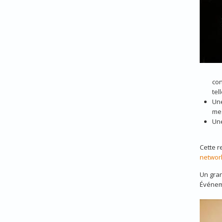
con
tel
Une
mes
Une
Cette r
networ
Un gran
Événeme