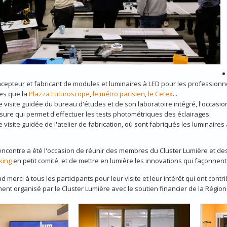
cepteur et fabricant de modules et luminaires à LED pour les professionne
les que la
Plazza Futuroscope
,
le métro parisien
,
le Cetex
...
 visite guidée du bureau d'études et de son laboratoire intégré, l'occas
ure qui permet d'effectuer les tests photométriques des éclairages.
 visite guidée de l'atelier de fabrication, où sont fabriqués les luminaires
encontre a été l'occasion de réunir des membres du Cluster Lumière et des
king
en petit comité, et de mettre en lumière les innovations qui façonnent l
d merci à tous les participants pour leur visite et leur intérêt qui ont cont
nt organisé par le Cluster Lumière avec le soutien financier de la Régi