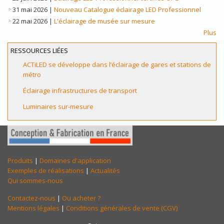
31 mai 2026
|
Nouveau Catalogue éclairage LED Professionnel
22 mai 2026
|
L'éclairage de musée sur mesure
Plus
RESSOURCES LIÉES
ACTiLED se développe dans l’éclairage de gares et stations de
métro
Éclairage infrastructures de transport
Luminaires sur-mesure
Produits
|
Domaines d'application
Exemples de réalisations
|
Actualités
Qui sommes-nous
Contactez-nous
|
Ou acheter ?
Mentions légales
|
Conditions générales de vente (CGV)