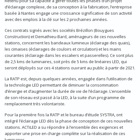
Retenu pour sa capacité à gérer toutes les phases d’un projet
d’éclairage complexe, de sa conception à la fabrication, l’entreprise
basée à Nantes engage une croissance significative de son activité
avec des emplois à la clé sur les 2 prochaines années.
Ces contrats signés avec les sociétés Brézillon (Bouygues
Construction) et Demathieu-Bard, aménageurs de ces nouvelles
stations, concernent les bandeaux lumineux (éclairage des quais),
les cimaises (éclairages de couloirs et circulation) et les mains
courantes (éclairage dans les escaliers et passerelles). Ce sont plus
de 2,5 kms de luminaires, soit près de 5 kms de linéaires LED, qui
seront déployés sur ces 4 stations ouvrant au public à partir de 2021.
La RATP est, depuis quelques années, engagée dans l’utilisation de
la technologie LED permettant de diminuer la consommation
d’énergie et d’augmenter la durée de vie de l’éclairage. L’ensemble
de son réseau est passé à la LED, à la suite d’un programme de
remplacement très volontariste.
Pour la première fois la RATP et le bureau d’étude SYSTRA, ont
intégré l’éclairage LED dès la phase de conception de ces nouvelles
stations. ACTiLED a su répondre à l’ensemble des exigences et
apporter une prise en charge complète sur la réalisation de ces
luminaires.