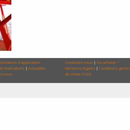
Domaines d'application
Contactez-nous
|
Ou acheter ?
e réalisations
|
Actualités
Mentions légales
|
Conditions génér
s-nous
de vente (CGV)