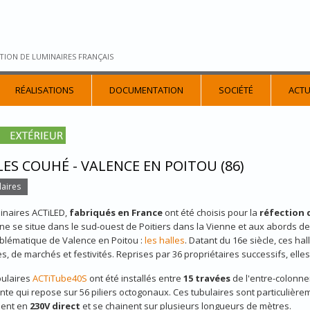
TION DE LUMINAIRES FRANÇAIS
RÉALISATIONS
DOCUMENTATION
SOCIÉTÉ
ACTU
ES COUHÉ - VALENCE EN POITOU (86)
aires
inaires ACTiLED,
fabriqués en France
ont été choisis pour la
réfection d
 se situe dans le sud-ouest de Poitiers dans la Vienne et aux abords d
blématique de Valence en Poitou :
les halles
. Datant du 16e siècle, ces h
es, de marchés et festivités. Reprises par 36 propriétaires successifs, el
bulaires
ACTiTube40S
ont été installés entre
15 travées
de l'entre-colonne
te qui repose sur 56 piliers octogonaux. Ces tubulaires sont particulièrem
dent en
230V direct
et se chainent sur plusieurs longueurs de mètres.