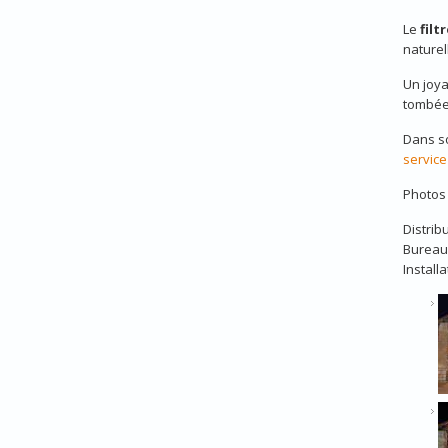
Le
filt
naturel
Un joya
tombée 
Dans so
service
Photos 
Distrib
Bureau
Installa