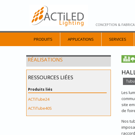
CONCEPTION & FABRICA
PRODUITS
APPLICATIONS
SERVICES
RÉALISATIONS
HALL
RESSOURCES LIÉES
Tubul
Produits liés
Les lum
commune
ACTiTube24
site em
ACTiTube40S
de foir
Nos tu
imposan
raccor