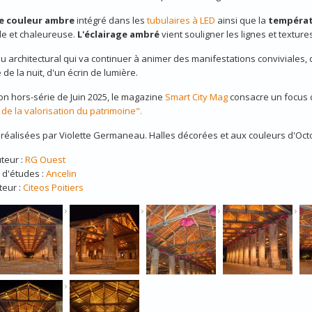
re couleur ambre
intégré dans les
tubulaires à LED
ainsi que la
températ
le et chaleureuse.
L'éclairage ambré
vient souligner les lignes et texture
u architectural qui va continuer à animer des manifestations conviviales, d
de la nuit, d'un écrin de lumière.
n hors-série de Juin 2025, le magazine
Smart City Mag
consacre un focus 
 de la valorisation du patrimoine".
réalisées par Violette Germaneau. Halles décorées et aux couleurs d'Oc
uteur :
RG Ouest
 d'études :
Ancelin
teur :
Citeos Poitiers