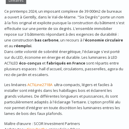
Linéaires
Ce printemps 2024, un imposant complexe de 39 000m2 de bureaux
a ouvert à Gentilly, dans le Val-de-Marne. "Six Degrés" porte un nom
à la fois original et explicite puisque la construction du bâtiment s'est
effectuée sur une pente de six degrés. L'ensemble immobilier
repose sur 3 bâtiments répondant à des exigences de durabilité :
une construction
bas carbone
, un recours à l'
économie circulaire
et au
réemploi
.
Dans cette volonté de sobriété énergétique, l'éclairage s'est porté
sur du LED, économe en énergie et durable. Les luminaires à LED
ACTiLED
éco-conçus
et
fabriqués en France
sont répartis entre
plusieurs espaces : hall d'accueil, circulations, passerelles, agora du
rez-de-jardin et escaliers.
Les linéaires
ACTiLine2718A
ultra-compacts, légers et faciles à
installer sont intégrés dans les habillages bois et éclairent les
grands volumes. De différentes longueurs et puissances, ils sont
particulièrement adaptés à l'éclairage Tertiaire. L'option profilé alu
noir permet d'intégrer en toute discrétion les luminaires entres les
lames de bois des faux plafonds.
Maître d’œuvre : SCOR Investment Partners