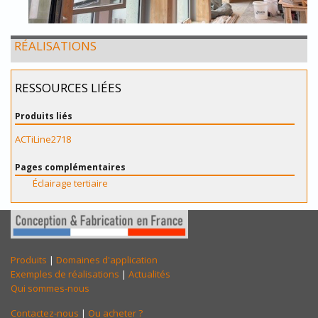
RÉALISATIONS
RESSOURCES LIÉES
Produits liés
ACTiLine2718
Pages complémentaires
Éclairage tertiaire
Produits
|
Domaines d'application
Exemples de réalisations
|
Actualités
Qui sommes-nous
Contactez-nous
|
Ou acheter ?