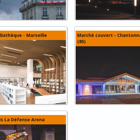
iathèque - Marseille
Marché couvert - Chantonn
(85)
is La Défense Arena