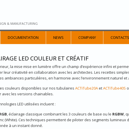
SIGN & MANUFACTURING
DOCUMENTATION
NEWS
COMPANY
CONTACT
IRAGE LED COULEUR ET CRÉATIF
rieur, la mise mise en lumière offre un champ d’expérience infini et perm
r leur créativité en collaboration avec les architectes. Les recettes simple
es ambiances particulières, en harmonie avec l’environnement naturel et a
tres couleurs disponibles sur nos tubulaires
ACTiTube20A
et
ACTiTube40S
o
er avec les versions chainables.
hnologies LED utilisées incluent :
R
GB
, éclairage classique combinant les 3 couleurs de base ou le
RGBW
, 
nc (White). Ces techniques permettent de piloter des segments lumineux d
née à un instant donné.