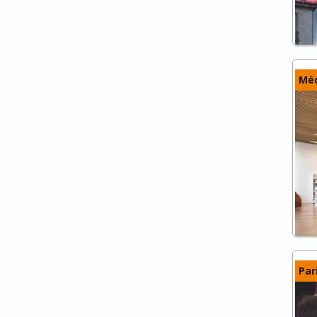
Méd
Par