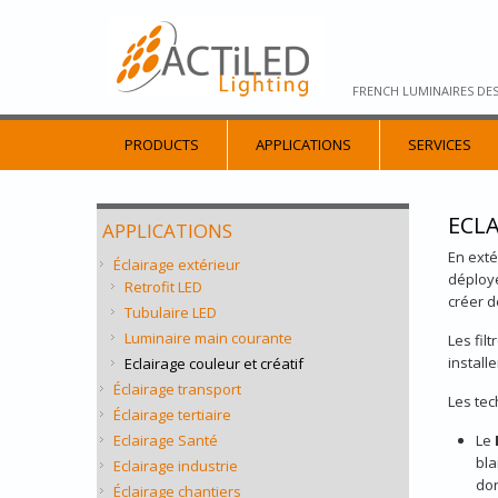
FRENCH LUMINAIRES DE
PRODUCTS
APPLICATIONS
SERVICES
ECLA
APPLICATIONS
En exté
Éclairage extérieur
déploye
Retrofit LED
créer d
Tubulaire LED
Luminaire main courante
Les fil
install
Eclairage couleur et créatif
Éclairage transport
Les tec
Éclairage tertiaire
Eclairage Santé
Le
bla
Eclairage industrie
don
Éclairage chantiers