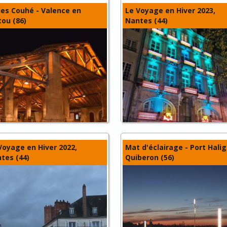
les Couhé - Valence en
Le Voyage en Hiver 2023,
tou (86)
Nantes (44)
Voyage en Hiver 2022,
Mat d'éclairage - Port Hali
tes (44)
Quiberon (56)