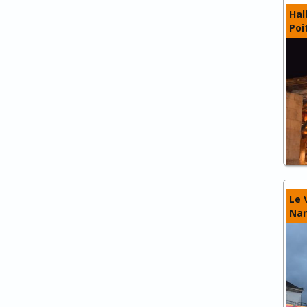
Hal
Poi
Le 
Nan