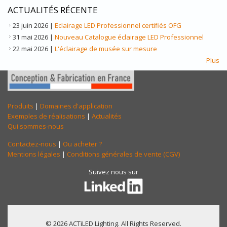
ACTUALITÉS RÉCENTE
23 juin 2026
|
Eclairage LED Professionnel certifiés OFG
31 mai 2026
|
Nouveau Catalogue éclairage LED Professionnel
22 mai 2026
|
L'éclairage de musée sur mesure
Plus
Produits
|
Domaines d'application
Exemples de réalisations
|
Actualités
Qui sommes-nous
Contactez-nous
|
Ou acheter ?
Mentions légales
|
Conditions générales de vente (CGV)
Suivez nous sur
© 2026 ACTiLED Lighting. All Rights Reserved.