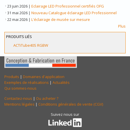
23 juin 2026
|
Eclairage LED Professionnel certifiés OFG
31 mai 2026
|
Nouveau Catalogue éclairage LED Professionnel
22 mai 2026
|
L'éclairage de musée sur mesure
Plus
PRODUITS LIÉS
ACTiTube40S RGBW
Produits
|
Domaines d'application
Exemples de réalisations
|
Actualités
Qui sommes-nous
Contactez-nous
|
Ou acheter ?
Mentions légales
|
Conditions générales de vente (CGV)
Suivez nous sur