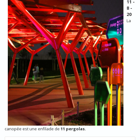
11 -
8 -
20
La
canopée est une enfilade de
11 pergolas.