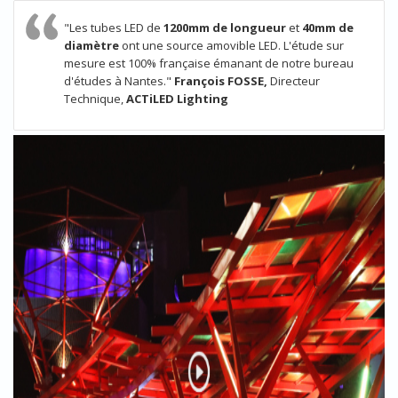
"Les tubes LED de
1200mm de longueur
et
40mm de
diamètre
ont une source amovible LED. L'étude sur
mesure est 100% française émanant de notre bureau
d'études à Nantes."
François FOSSE,
Directeur
Technique,
ACTiLED Lighting