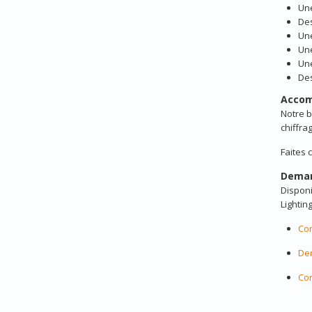
Une
Des
Une
Une
Une
Des
Accom
Notre 
chiffra
Faites 
Deman
Disponi
Lighting
Con
Dem
Con