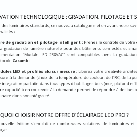
VATION TECHNOLOGIQUE : GRADATION, PILOTAGE ET 
 des luminaires standards, ce nouveau catalogue met en avant notre savoi
alisés :
re de gradation et pilotage intelligent :
Prenez le contrôle de votre
la gradation de lumière naturelle pour des bâtiments connectés et smart 
alimentation "Module LED 230VAC" sont compatibles avec la gradation
tocole
Casambi
.
dules LED et profilés alu sur mesure :
Libérez votre créativité archit
ure à la demande (choix de la température de couleur, de l'IRC, de la p
 intégration parfaite dans tous types d'habillages bois (mur, plafond et î
re capacité à en concevoir à la demande permet de répondre à des besoi
inaire dans son intégralité.
QUOI CHOISIR NOTRE OFFRE D'ÉCLAIRAGE LED PRO ?
nouvelle édition s'enrichit de nombreuses solutions de luminaires e
age :