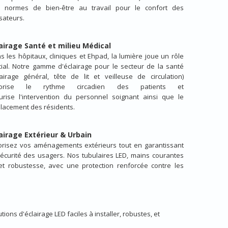
 normes de bien-être au travail pour le confort des
isateurs.
airage Santé et milieu Médical
s les hôpitaux, cliniques et Ehpad, la lumière joue un rôle
cial. Notre gamme d'éclairage pour le secteur de la santé
lairage général, tête de lit et veilleuse de circulation)
vorise le rythme circadien des patients et
urise l'intervention du personnel soignant ainsi que le
lacement des résidents.
airage Extérieur & Urbain
orisez vos aménagements extérieurs tout en garantissant
sécurité des usagers. Nos tubulaires LED, mains courantes
 et robustesse, avec une protection renforcée contre les
ons d'éclairage LED faciles à installer, robustes, et