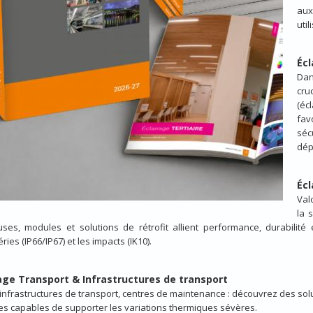
aux
util
Écl
Dan
cru
(éc
fa
séc
dép
Écl
Val
la 
uses, modules et solutions de rétrofit allient performance, durabilité
ries (IP66/IP67) et les impacts (IK10).
age Transport & Infrastructures de transport
infrastructures de transport, centres de maintenance : découvrez des soluti
s capables de supporter les variations thermiques sévères.