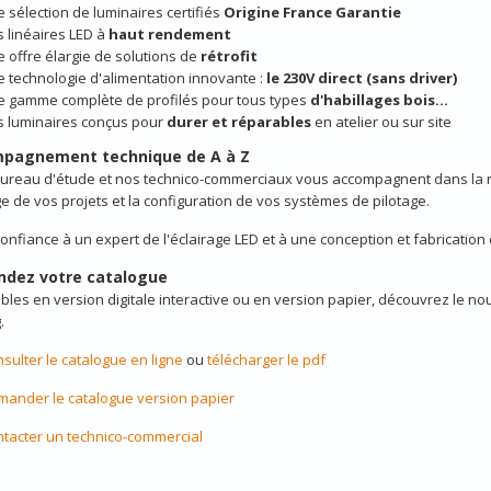
 sélection de luminaires certifiés
Origine France Garantie
 linéaires LED à
haut rendement
 offre élargie de solutions de
rétrofit
 technologie d'alimentation innovante :
le 230V direct (sans driver)
 gamme complète de profilés pour tous types
d'habillages bois...
 luminaires conçus pour
durer et réparables
en atelier ou sur site
pagnement technique de A à Z
bureau d'étude et nos technico-commerciaux vous accompagnent dans la r
ge de vos projets et la configuration de vos systèmes de pilotage.
confiance à un expert de l'éclairage LED et à une conception et fabrication
dez votre catalogue
bles en version digitale interactive ou en version papier, découvrez le n
.
sulter le catalogue en ligne
ou
télécharger le pdf
ander le catalogue version papier
tacter un technico-commercial