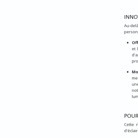
INNO
Au-delà
personn
Off
et 
d'
pro
Mo
mes
une
not
lum
POUR
Cette 
d'éclair