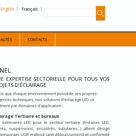
English
Français
ALITÉS
CONTACTS
NNEL
E EXPERTISE SECTORIELLE POUR TOUS VOS
OJETS D'ÉCLAIRAGE
ce que chaque environnement possède ses propres
gences techniques, nos solutions d'éclairage LED se
linent par domaines d'application :
airage Tertiaire et bureaux
 luminaires LED pour le secteur tertiaire (linéaires LED,
tres, suspensions, encastrés, tubulaires...) allient design
temporain, UGR maîtrisé (anti-éblouissement) et conformité