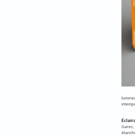
lumine
intempé
Éclair
Gares, 
étanche