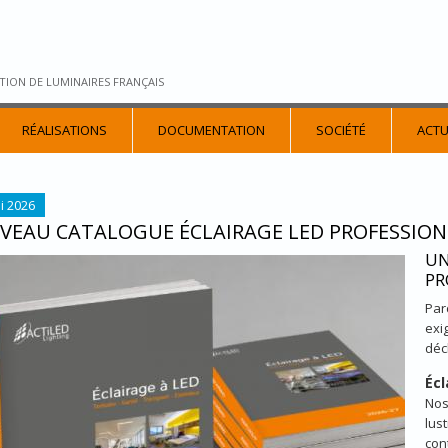
TION DE LUMINAIRES FRANÇAIS
RÉALISATIONS
DOCUMENTATION
SOCIÉTÉ
ACTU
i 2026
VEAU CATALOGUE ÉCLAIRAGE LED PROFESSIO
UN
EAU_CATALOGUE_ACTILED_2026_2.JPG
PR
Par
exi
déc
Écl
Nos
lus
con