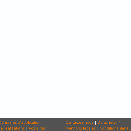
Domaines d'application
Contactez-nous
|
Ou acheter ?
e réalisations
|
Actualités
Mentions légales
|
Conditions génér