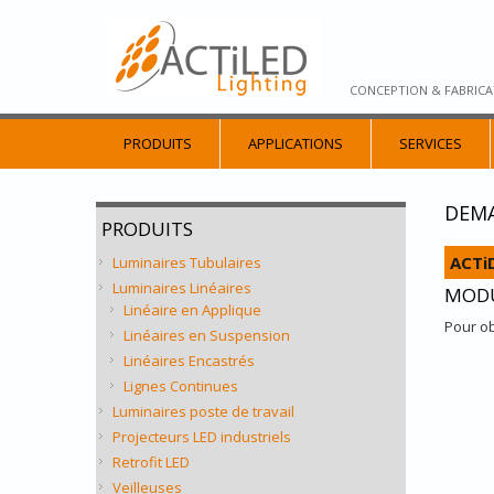
CONCEPTION & FABRICA
PRODUITS
APPLICATIONS
SERVICES
DEMA
PRODUITS
ACTi
Luminaires Tubulaires
Luminaires Linéaires
MODU
Linéaire en Applique
Pour ob
Linéaires en Suspension
Linéaires Encastrés
Lignes Continues
Luminaires poste de travail
Projecteurs LED industriels
Retrofit LED
Veilleuses