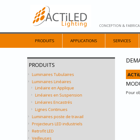
CONCEPTION & FABRICA
PRODUITS
APPLICATIONS
SERVICES
DEMA
PRODUITS
ACTi
Luminaires Tubulaires
Luminaires Linéaires
MODU
Linéaire en Applique
Pour ob
Linéaires en Suspension
Linéaires Encastrés
Lignes Continues
Luminaires poste de travail
Projecteurs LED industriels
Retrofit LED
Veilleuses