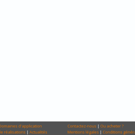
Domaines d'application
Contactez-nous
|
Ou acheter ?
e réalisations
|
Actualités
Mentions légales
|
Conditions génér