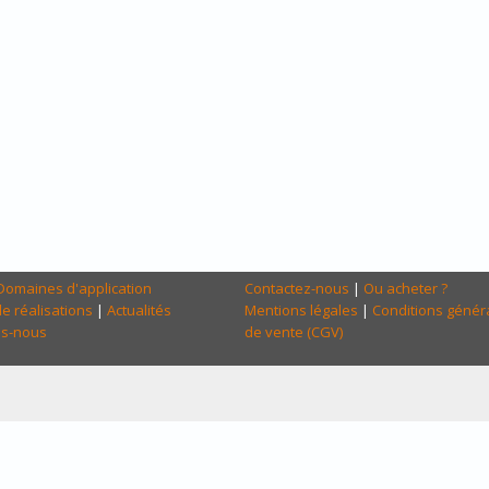
Domaines d'application
Contactez-nous
|
Ou acheter ?
e réalisations
|
Actualités
Mentions légales
|
Conditions génér
s-nous
de vente (CGV)