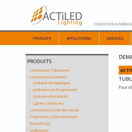
CONCEPTION & FABRICA
PRODUITS
APPLICATIONS
SERVICES
DEMA
PRODUITS
ACTi
Luminaires Tubulaires
Luminaires Linéaires
TUBU
Linéaire en Applique
Pour ob
Linéaires en Suspension
Linéaires Encastrés
Lignes Continues
Luminaires poste de travail
Projecteurs LED industriels
Retrofit LED
Veilleuses