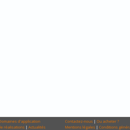
Domaines d'application
Contactez-nous
|
Ou acheter ?
e réalisations
|
Actualités
Mentions légales
|
Conditions génér