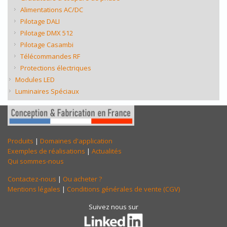
Alimentations AC/DC
Pilotage DALI
Pilotage DMX 512
Pilotage Casambi
Télécommandes RF
Protections électriques
Modules LED
Luminaires Spéciaux
Produits
|
Domaines d'application
Exemples de réalisations
|
Actualités
Qui sommes-nous
Contactez-nous
|
Ou acheter ?
Mentions légales
|
Conditions générales de vente (CGV)
Suivez nous sur