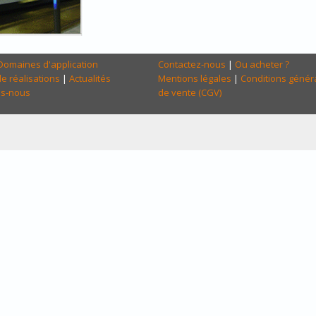
Domaines d'application
Contactez-nous
|
Ou acheter ?
e réalisations
|
Actualités
Mentions légales
|
Conditions génér
s-nous
de vente (CGV)