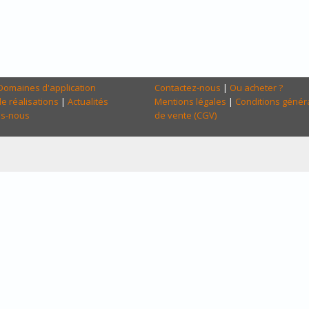
Domaines d'application
Contactez-nous
|
Ou acheter ?
e réalisations
|
Actualités
Mentions légales
|
Conditions génér
s-nous
de vente (CGV)