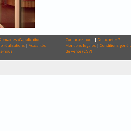
Domaines d'application
Contactez-nous
|
Ou acheter ?
e réalisations
|
Actualités
Mentions légales
|
Conditions génér
s-nous
de vente (CGV)