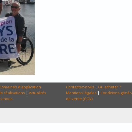
Domaines d'application
Contactez-nous
|
Ou acheter ?
e réalisations
|
Actualités
Mentions légales
|
Conditions génér
s-nous
de vente (CGV)