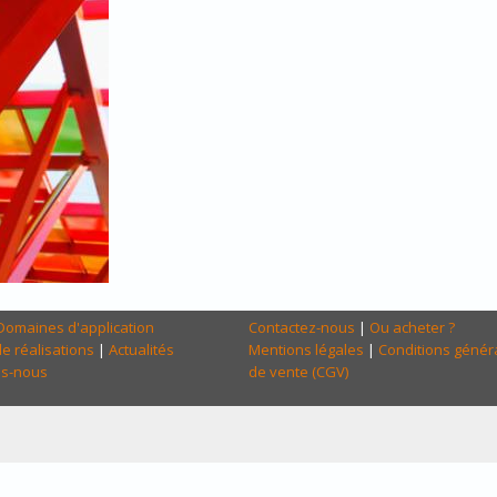
Domaines d'application
Contactez-nous
|
Ou acheter ?
e réalisations
|
Actualités
Mentions légales
|
Conditions génér
s-nous
de vente (CGV)